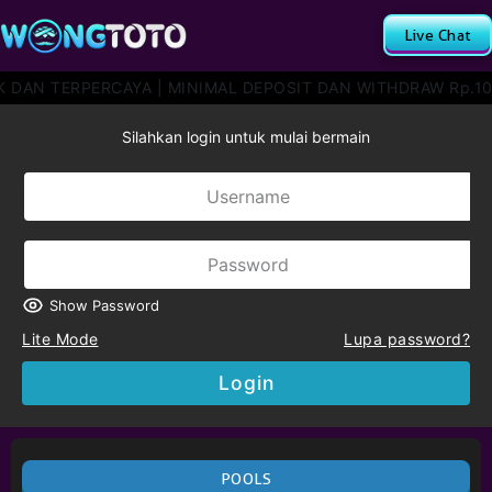
Live Chat
AN TERPERCAYA | MINIMAL DEPOSIT DAN WITHDRAW Rp.10.00
Silahkan login untuk mulai bermain
Show Password
Lite Mode
Lupa password?
Login
POOLS